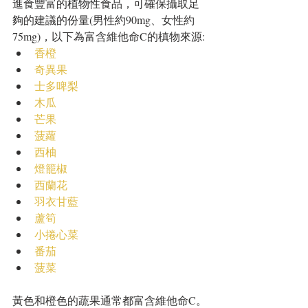
進食豐富的植物性食品，可確保攝取足
夠的建議的份量(男性約90mg、女性約
75mg)，以下為富含維他命C的槙物來源: 
香橙
奇異果
士多啤梨
木瓜
芒果
菠蘿
西柚
燈籠椒
西蘭花
羽衣甘藍
蘆筍
小捲心菜
番茄
菠菜
黃色和橙色的蔬果通常都富含維他命C。