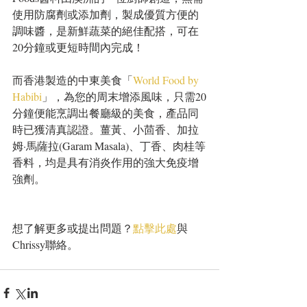
使用防腐劑或添加劑，製成優質方便的
調味醬，是新鮮蔬菜的絕佳配搭，可在
20分鐘或更短時間內完成！
而香港製造的中東美食「
World Food by 
Habibi
」，為您的周末增添風味，只需20
分鐘便能烹調出餐廳級的美食，產品同
時已獲清真認證。薑黃、小茴香、加拉
姆·馬薩拉(Garam Masala)、丁香、肉桂等
香料，均是具有消炎作用的強大免疫增
強劑。
想了解更多或提出問題？
點擊此處
與
Chrissy聯絡。