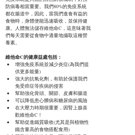
防病毒相當重要。我們80%的免疫系統
都在腸道中，因此，當我們進食有益的
食物時，身體便能迅速吸收，並保持健
康。人體無法儲存維他命C，這意味著我
們每天需要從食物中適量地攝取這種營
養素。
維他命C的健康益處包括：
增強免疫系統並減少炎症(為我們提
供更多能量)  
強大的抗氧化劑，有助於保護我們
免受癌症等疾病的侵害  
幫助強化骨頭、關節、皮膚和腸道  
可以降低患心髒病和糖尿病的風險  
在大壓力時期很重要，因腎上腺喜
歡維他命C！  
幫助促進鐵質吸收(尤其是與植物性
鐵含量高的食物搭配食用) 