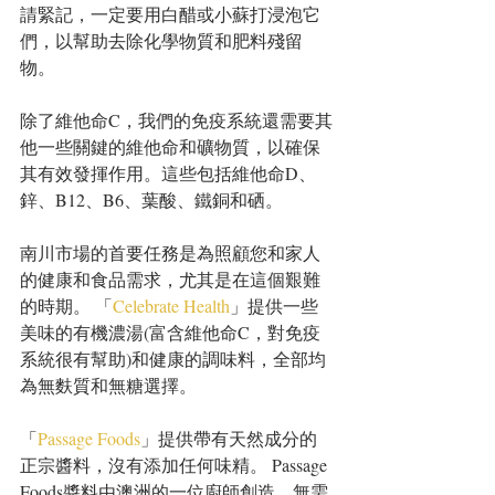
請緊記，一定要用白醋或小蘇打浸泡它
們，以幫助去除化學物質和肥料殘留
物。
除了維他命C，我們的免疫系統還需要其
他一些關鍵的維他命和礦物質，以確保
其有效發揮作用。這些包括維他命D、
鋅、B12、B6、葉酸、鐵銅和硒。
南川市場的首要任務是為照顧您和家人
的健康和食品需求，尤其是在這個艱難
的時期。 「
Celebrate Health
」提供一些
美味的有機濃湯(富含維他命C，對免疫
系統很有幫助)和健康的調味料，全部均
為無麩質和無糖選擇。
「
Passage Foods
」提供帶有天然成分的
正宗醬料，沒有添加任何味精。 Passage 
Foods醬料由澳洲的一位廚師創造，無需