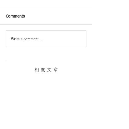
Comments
Eat Healthy, Eat 
Write a comment...
吃“彩虹”食物，於冬季增強
免疫力!
相 關 文 章