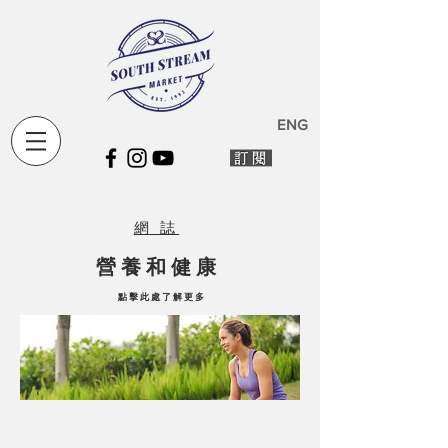
ENG
​網 誌
營 養 和 健 康
點 擊 此 處 了 解 更 多