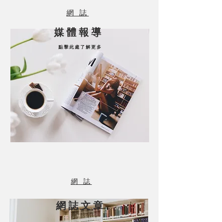
網 誌
​媒 體 報 導
點 擊 此 處 了 解 更 多
網 誌
網 誌 文 章