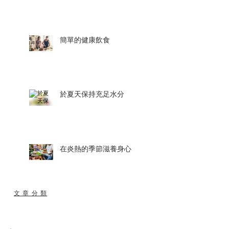
簡單的健康飲食
於夏天保持充足水分
在炎熱的季節滋養身心
文 章 分 類