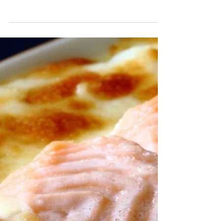
三文魚批
烹調難度: ★★☆☆☆ 烹調時間: ★★☆☆☆ 材料
500克去皮三文魚柳，切粒 鹽和胡椒粉 1茶匙橄欖油
200克酥皮 150克酸忌廉 50克磨碎的艾文達芝士
(Emmentaler) 1/2棵大蔥 1茶匙檸檬汁 新鮮蕃茜碎
步驟...