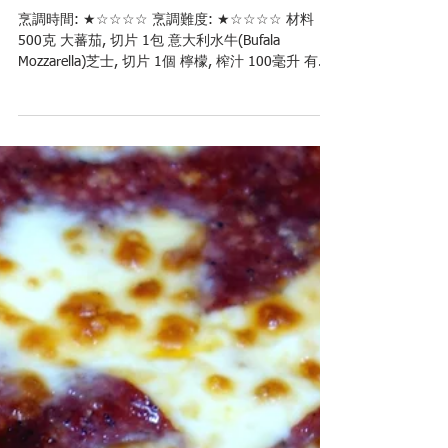
意大利三色沙律
烹調時間: ★☆☆☆☆ 烹調難度: ★☆☆☆☆ 材料
500克 大蕃茄, 切片 1包 意大利水牛(Bufala
Mozzarella)芝士, 切片 1個 檸檬, 榨汁 100毫升 有機
橄欖油 適量 鹽和胡椒 適量 意大利黑醋 適量 新鮮羅
勒 步驟...