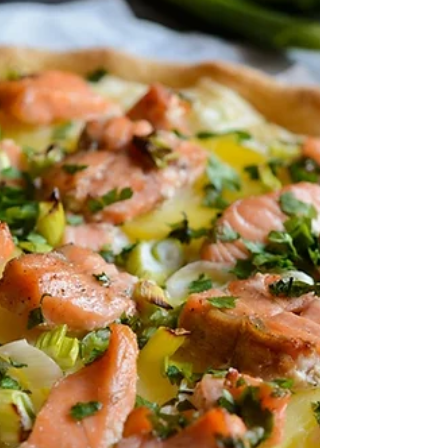
(Mozzarella)芝士 1包 Hellers薄餅沙樂美腸(Salami) 1
樽 Jamie Oliver番茄羅勒意粉醬 步驟​ 將薄餅餅底置
於烤盤上...