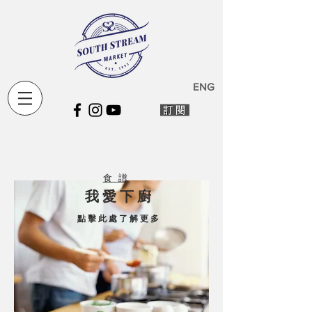
ENG
食 譜
我 愛 下 廚
點 擊 此 處 了 解 更 多