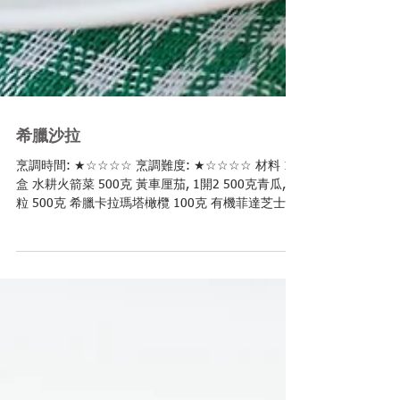
希臘沙拉
烹調時間: ★☆☆☆☆ 烹調難度: ★☆☆☆☆ 材料 1
盒 水耕火箭菜 500克 黃車厘茄, 1開2 500克青瓜, 切
粒 500克 希臘卡拉瑪塔橄欖 100克 有機菲達芝士 1
個 檸檬, 榨汁 10毫升 有機橄欖油 適量 鹽和胡椒 新
鮮薄霧葉 步驟...