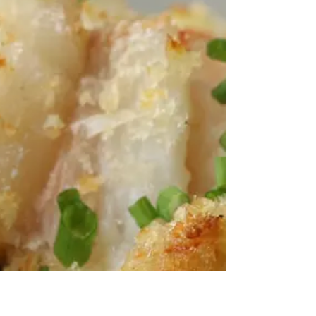
萬聖節薄餅
烹調時間: ★☆☆☆☆ 烹調難度: ★★☆☆☆ 材料 1
包無麩質薄餅皮 1樽 Jamie Oliver 蕃茄羅勒醬 1根有
機甜栗米 1包 Heller's 薄切烤雞 100克水牛芝士 1罐
菠蘿 15克黑橄欖，去核 步驟 取出薄餅皮解凍。...