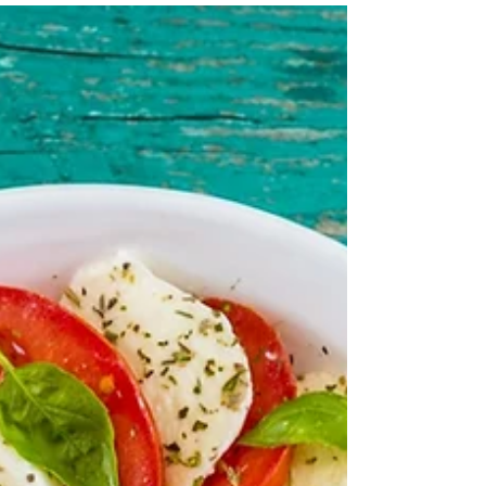
千克 無花果, 1開4 2湯匙 麥蘆卡混合蜂蜜 1包 水耕
火箭菜 50克 合桃, 切碎 1包 意大利水牛芝士 50克
意大利風乾火腿 1茶匙 初榨橄欖油 1茶匙 意大利黑
醋 步驟 將無花果置於焗盤上，加入蜜糖...