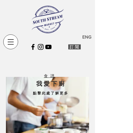
ENG
食 譜
我 愛 下 廚
點 擊 此 處 了 解 更 多