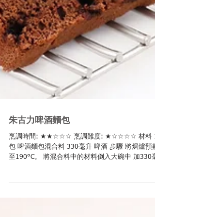
朱古力啤酒麵包
烹調時間: ★★☆☆☆ 烹調難度: ★☆☆☆☆ 材料 1
包 啤酒麵包混合料 330毫升 啤酒 步驟 將焗爐預熱
至190°C。 將混合料中的材料倒入大碗中 加330毫
升啤酒 快速攪勻 倒入麵包盤中，焗45分鐘即成。