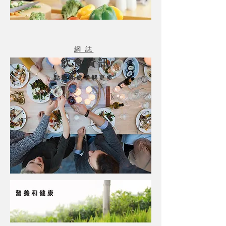
網 誌
飲 食 資 訊
點 擊 此 處 了 解 更 多