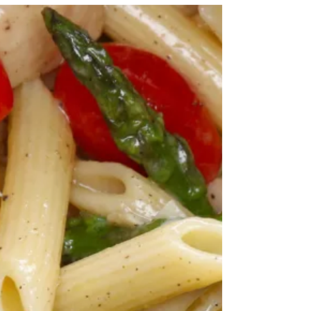
袋鼠肉丸意粉
烹調時間: ★★★☆☆ 烹調難度: ★★★☆☆ 材料​ 1
千克袋鼠柳 ，切蓉 500克意粉 黑胡椒碎適量 2茶匙
乾奧勒岡 1/3 杯扁葉蕃茜，切碎 1杯巴馬臣芝士碎 1
湯匙橄欖油 2瓣蒜，壓碎 2隻蛋 1.5杯新鮮麵包糠 醬
汁 3罐400克罐裝切粒蕃茄 1湯匙橄欖油...