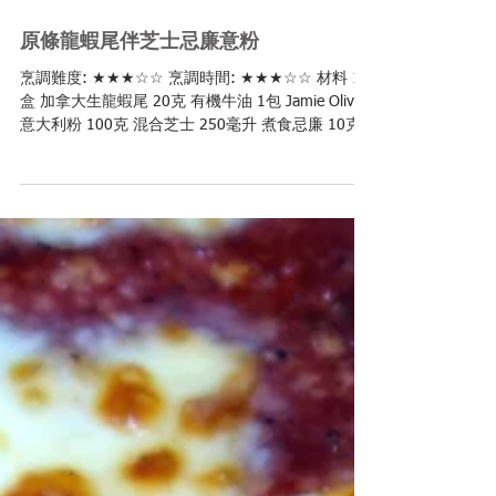
原條龍蝦尾伴芝士忌廉意粉
烹調難度: ★★★☆☆ 烹調時間: ★★★☆☆ 材料 1
盒 加拿大生龍蝦尾 20克 有機牛油 1包 Jamie Oliver
意大利粉 100克 混合芝士 250毫升 煮食忌廉 10克
巴馬臣芝士, 切碎 鹽適量 步驟​ 燒一大鍋滾水，將龍
蝦放進滾水內，或以蒸的方式，以中大火煮...