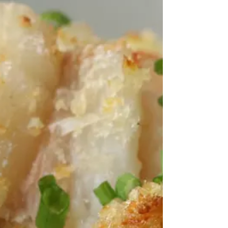
烹調難度: ★☆☆☆☆ 烹調時間: ★☆☆☆☆ 材料 1
包 Venerdi無麩質意式薄餅餅底 300g 莫薩里拉
(Mozzarella)芝士 1包 Hellers薄餅沙樂美腸(Salami) 1
樽 Jamie Oliver番茄羅勒意粉醬 步驟​ 將薄餅餅底置
於烤盤上...