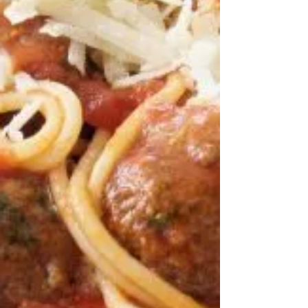
燉袋鼠肉配酸忌廉螺絲粉
烹調時間: ★★★★☆ 烹調難度: ★★★☆☆ 材料​ ½
杯橄欖油 1個大洋蔥，切碎 2瓣蒜，切碎 2湯匙甜椒
粉 1公斤袋鼠肉 (切丁) 海鹽和黑胡椒碎 ¼ 杯麵粉
400克罐裝壓碎蕃茄 1個青燈籠椒，切粒 公升牛上湯
水 適量 1湯匙扁葉蕃茜，切碎 步驟...