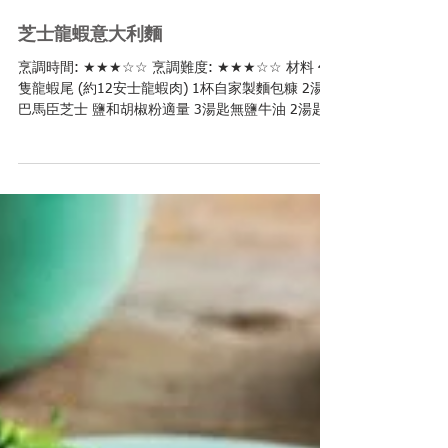
芝士龍蝦意大利麵
烹調時間: ★★★☆☆ 烹調難度: ★★★☆☆ 材料 4
隻龍蝦尾 (約12安士龍蝦肉) 1杯自家製麵包糠 2湯匙
巴馬臣芝士 鹽和胡椒粉適量 3湯匙無鹽牛油 2湯匙
中筋麵粉 1湯匙干邑白蘭地 2杯全脂牛奶 2杯陳年白
車打芝士 1½ 杯康堤芝士 (Comte)，刨絲 ½...