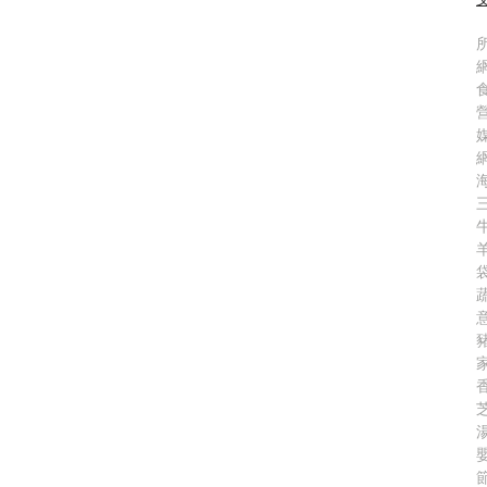
所
三
袋
意
香
嬰
節