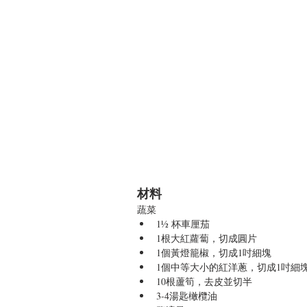
材料
蔬菜 
1½ 杯車厘茄  
1根大紅蘿蔔，切成圓片  
1個黃燈籠椒，切成1吋細塊  
1個中等大小的紅洋蔥，切成1吋細塊 
10根蘆筍，去皮並切半  
3-4湯匙橄欖油  