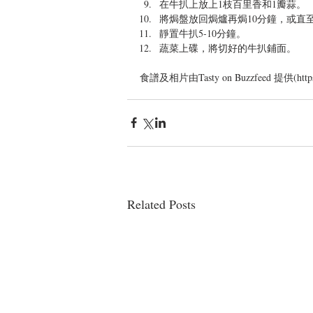
在牛扒上放上1枝百里香和1瓣蒜。  
將焗盤放回焗爐再焗10分鐘，或直至
靜置牛扒5-10分鐘。  
蔬菜上碟，將切好的牛扒鋪面。 
食譜及相片由Tasty on Buzzfeed 提供(https://
Related Posts