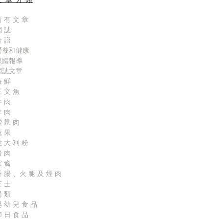
 有 文 章
網 誌
食 譜
營養和健康
媒體報導
網誌文章
海 鮮
 文 魚
牛 肉
羊 肉
 鼠 肉
蔬 果
 大 利 粉
豬 肉
家 禽
 腸 、火 腿 及 煙 肉
芝 士
湯 類
 幼 兒 食 品
 日 食 品