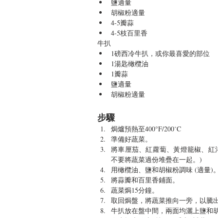
鹽適量  
胡椒粉​適量  
4-5瓣蒜  
4-5枝百里香 
牛扒 
1磅西冷牛扒，或你最喜愛的部位  
1湯匙橄欖油  
1瓣蒜  
鹽適量  
胡椒粉​適量 
步驟 
焗爐預熱至400°F/200˚C  
準備好蔬菜。  
將車厘茄、紅蘿蔔、黃燈籠椒、紅
不要將蔬菜過份堆疊在一起。)  
用橄欖油、鹽和胡椒粉調味 (適量)。
將蒜瓣和百里香鋪面。  
蔬菜焗15分鐘。  
取回焗盤，將蔬菜推向一旁，以騰出
牛扒放在盤中間，兩面均灑上鹽和胡