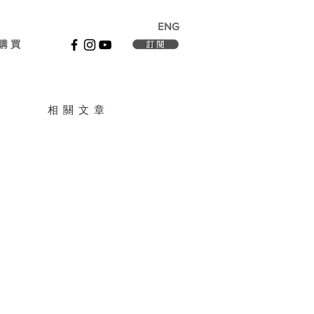
ENG
購 買
相 關 文 章