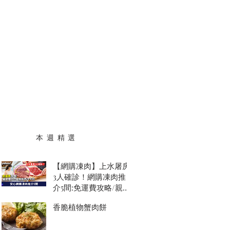
本 週 精 選
【網購凍肉】上水屠房
3人確診！網購凍肉推
介5間:免運費攻略/親民
價$69安格斯西冷牛扒
香脆植物蟹肉餅