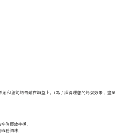
洋蔥和蘆筍均勻鋪在焗盤上。(為了獲得理想的烤焗效果，盡量
  
空位擺放牛扒。  
椒粉調味。  