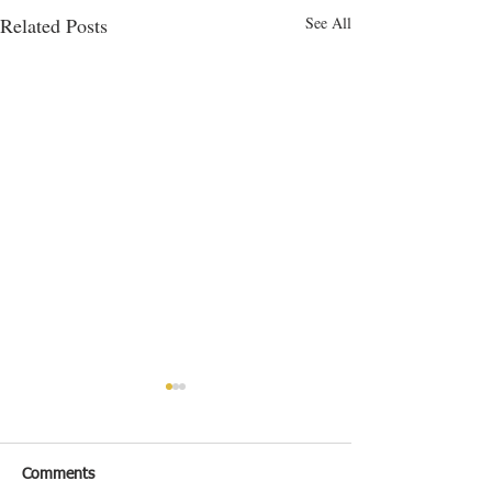
Related Posts
See All
Comments
香焗雞下脾