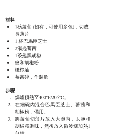
材料 
1磅蘿蔔 (如有，可使用多色)，切成
長薄片  
1 杯巴馬臣芝士  
2湯匙蕃茜  
1茶匙黑胡椒  
鹽和胡椒粉  
橄欖油  
蕃茜碎，作裝飾 
步驟 
焗爐預熱至400°F/205°C。  
在細碗內混合巴馬臣芝士、蕃茜和
胡椒粉，備用。  
將蘿蔔切薄片放入大碗內，以鹽和
胡椒粉調味，然後放入微波爐加熱1
分鐘。  