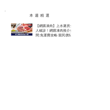
本 週 精 選
【網購凍肉】上水屠房3
人確診！網購凍肉推介5
間:免運費攻略/親民價$69
安格斯西冷牛扒
香脆植物蟹肉餅
簡單的健康飲食
於夏天保持充足水分