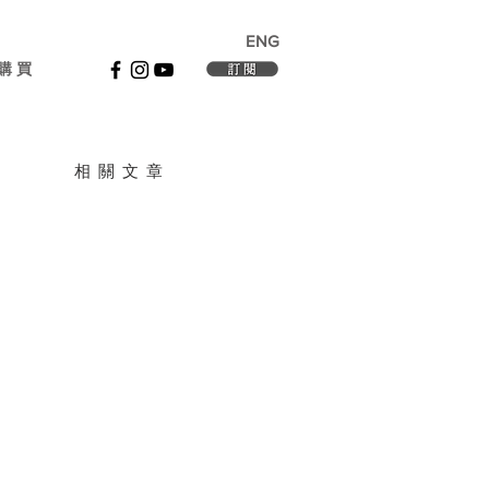
ENG
購 買
相 關 文 章