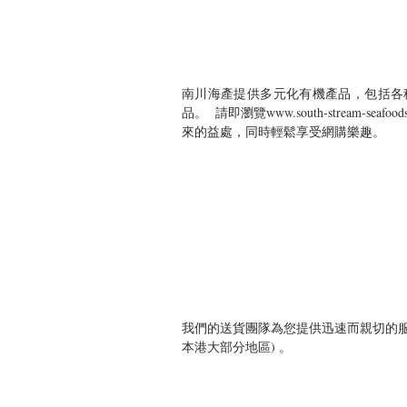
南川海產提供多元化有機產品，包括各
品。  請即瀏覽www.south-stream
來的益處，同時輕鬆享受網購樂趣。  
我們的送貨團隊為您提供迅速而親切的服
本港大部分地區) 。 