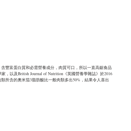
，含豐富蛋白質和必需營養成分，肉質可口，所以一直高鋸食品
ritish Journal of Nutrition《英國營養學雜誌》於2016
類所含的奧米茄3脂肪酸比一般肉類多出50%，結果令人喜出