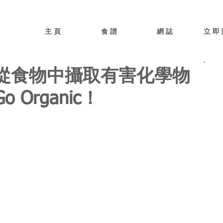
主 頁
食 譜
網 誌
立 即 
從食物中攝取有害化學物
Organic！