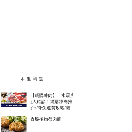
本 週 精 選
【網購凍肉】上水屠房
3人確診！網購凍肉推
介5間:免運費攻略/親民
價$69安格斯西冷牛扒
香脆植物蟹肉餅