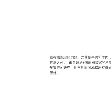
獲有機認證的肉類，尤其是牛肉和羊肉
首選之列。  來自超過8個歐洲國家的科學家，以及B
年進行的研究，均不約而同地指出有機肉
望外。