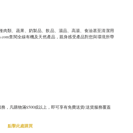
種肉類、蔬果、奶製品、飲品、湯品、高湯、食油甚至清潔用
-seafoods.com查閱全線有機及天然產品，親身感受產品對您與環境所帶
務，凡購物滿$500或以上，即可享有免費送貨(送貨服務覆蓋
點擊此處購買