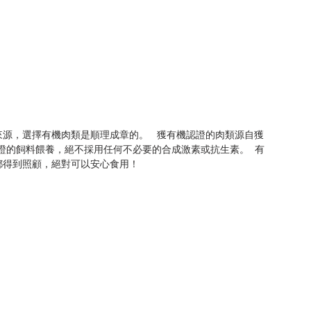
源，選擇有機肉類是順理成章的。   獲有機認證的肉類源自獲
認證的飼料餵養，絕不採用任何不必要的合成激素或抗生素。  有
都得到照顧，絕對可以安心食用！