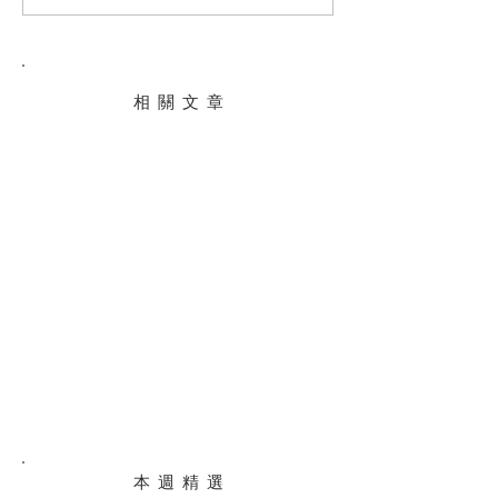
相 關 文 章
本 週 精 選