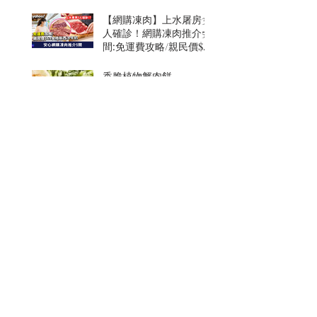
【網購凍肉】上水屠房3
人確診！網購凍肉推介5
間:免運費攻略/親民價$69
安格斯西冷牛扒
香脆植物蟹肉餅
簡單的健康飲食
於夏天保持充足水分
在炎熱的季節滋養身心