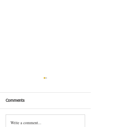
Comments
照燒三文魚
芝士焗三文魚通心粉
Write a comment...