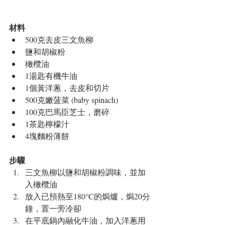
材料
500克去皮三文魚柳  
鹽和胡椒粉  
橄欖油  
1湯匙有機牛油  
1個黃洋蔥，去皮和切片  
500克嫩菠菜 (baby spinach)  
100克巴馬臣芝士，磨碎  
1茶匙檸檬汁  
4塊麵粉薄餅
步驟
三文魚柳以鹽和胡椒粉調味，並加
入橄欖油  
放入已預熱至180°C的焗爐，焗20分
鐘，置一旁冷卻  
在平底鍋內融化牛油，加入洋蔥用