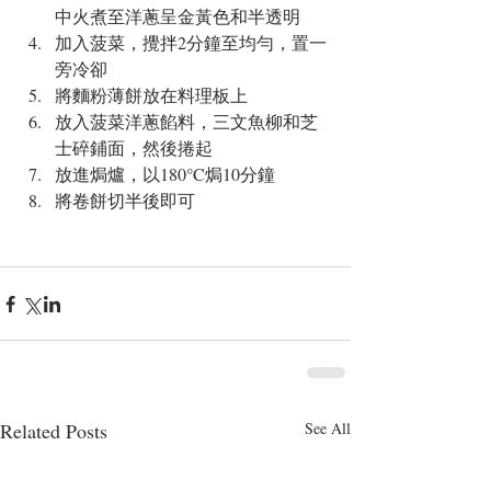
中火煮至洋蔥呈金黃色和半透明  
加入菠菜，攪拌2分鐘至均勻，置一
旁冷卻  
將麵粉薄餅放在料理板上  
放入菠菜洋蔥餡料，三文魚柳和芝
士碎鋪面，然後捲起  
放進焗爐，以180°C焗10分鐘  
將卷餅切半後即可
Related Posts
See All