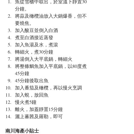
魚從雪櫃中取出，於室溫下靜置30
分鐘。  
將蒜及橄欖油放入大鍋爆香，但不
要燒焦。  
加入酸豆並倒入白酒  
煮至白酒接近蒸發  
加入魚湯及水，煮滾  
轉細火，煮30分鐘  
將湯倒入大平底鍋，轉細火  
將整條鯛魚加入平底鍋，以80度煮
45分鐘  
45分鐘後取出魚  
加入番茄及橄欖，再以慢火烹調  
加入蜆，放回魚  
慢火煮5鐘  
離火，加蓋靜置15分鐘  
灑上蕃茜及羅勒，即可 
南川海產小貼士