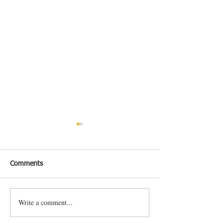
Comments
Write a comment...
尋找新「煮」意? 烹調方
輕鬆網購無污染
法多變的魚類令您滋味無
產: 由原產地直