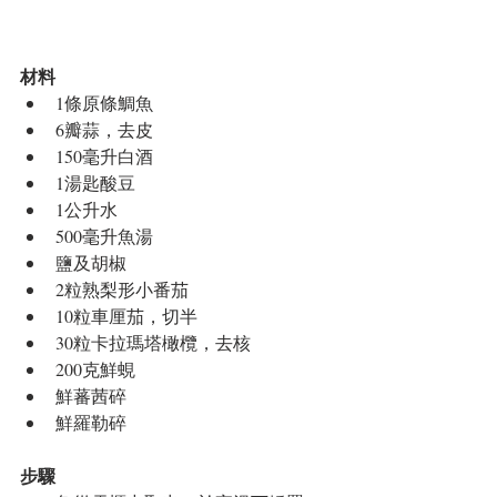
材料
1條原條鯛魚  
6瓣蒜，去皮  
150毫升白酒  
1湯匙酸豆  
1公升水  
500毫升魚湯  
鹽及胡椒  
2粒熟梨形小番茄  
10粒車厘茄，切半  
30粒卡拉瑪塔橄欖，去核  
200克鮮蜆  
鮮蕃茜碎  
鮮羅勒碎 
步驟
​ 