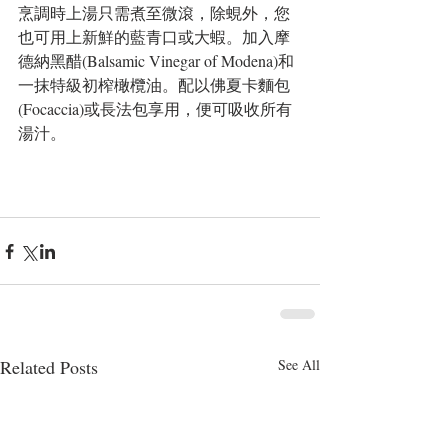
烹調時上湯只需煮至微滾，除蜆外，您
也可用上新鮮的藍青口或大蝦。加入摩
德納黑醋(Balsamic Vinegar of Modena)和
一抹特級初榨橄欖油。配以佛夏卡麵包
(Focaccia)或長法包享用，便可吸收所有
湯汁。
Related Posts
See All