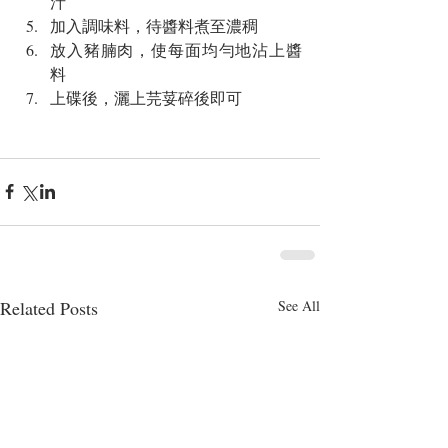
汁  
加入調味料，待醬料煮至濃稠  
放入豬腩肉，使每面均勻地沾上醬
料  
上碟後，灑上芫荽碎後即可 
Related Posts
See All