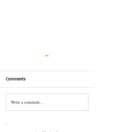
Comments
香脆豬腩肉
烤香草豬肉卷
Write a comment...