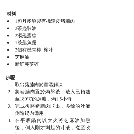
材料
​ 
1包丹麥醃製有機連皮豬腩肉  
2茶匙豉油  
2湯匙蜜糖  
1茶匙魚露  
2個有機青檸, 榨汁  
芝麻油  
新鮮芫荽碎 
步驟 
取出豬腩肉於室溫解凍  
將豬腩肉置於焗盤後，放入已預熱
至180°C的焗爐，焗1.5小時  
完成後將豬腩肉取出，多餘的汁液
倒進鍋內備用  
在平底鍋內以大火將芝麻油加熱
後，倒入剛才剩起的汁液，煮至收