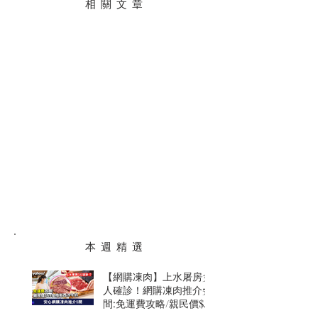
相 關 文 章
本 週 精 選
【網購凍肉】上水屠房3
人確診！網購凍肉推介5
間:免運費攻略/親民價$69
安格斯西冷牛扒