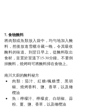
7. 食物醃料​
將肉類或魚類放入袋中，均勻地加入醃
料，然後放進雪櫃冷藏一晚，令其吸收
醃料的味道。到翌日早上，從醃料取出
食材，並置於室溫下15-30分鐘。不要倒
掉醃料，燒烤時可將醃料掃在食物上。
南川大廚的醃料秘方 
肉類：茄汁、紅糖/楓糖漿、黑胡
椒、燒烤香料、鹽、香草，以及橄
欖油  
魚：檸檬汁、檸檬皮、白胡椒、蒜
粉、薑、鹽、香草，以及橄欖油  