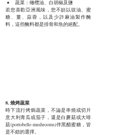
蔬菜：橄欖油、白胡椒及鹽 
若您喜歡亞洲風味，您不妨以豉油、蜜
糖、薑、蒜蓉，以及少許麻油製作醃
料，這些醃料都是排骨和魚的絕配。
8. 燒烤蔬菜
時下流行烤焗蔬菜，不論是串燒或切片
意大利青瓜或茄子，還是白蘑菇或大啡
菇(portobello mushrooms)伴黑醋蜜糖，皆
是不錯的選擇。