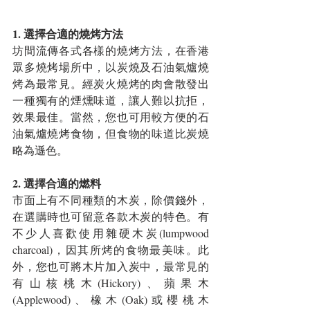
1. 選擇合適的燒烤方法
坊間流傳各式各樣的燒烤方法，在香港
眾多燒烤場所中，以炭燒及石油氣爐燒
烤為最常見。經炭火燒烤的肉會散發出
一種獨有的煙燻味道，讓人難以抗拒，
效果最佳。當然，您也可用較方便的石
油氣爐燒烤食物，但食物的味道比炭燒
略為遜色。
2. 選擇合適的燃料
市面上有不同種類的木炭，除價錢外，
在選購時也可留意各款木炭的特色。有
不少人喜歡使用雜硬木炭(lumpwood 
charcoal)，因其所烤的食物最美味。此
外，您也可將木片加入炭中，最常見的
有山核桃木(Hickory)、蘋果木
(Applewood)、橡木(Oak)或櫻桃木