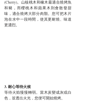
(Cherry)。山核桃木和橡木最適合燒烤魚
和豬，而櫻桃木和蘋果木則會散發甜
味，適合燒烤大部分肉類。您可把木片
泡在水中一段時間，使其更耐燒、味道
更濃烈。
3. 耐心等待火候
等待火焰慢慢轉弱。當木炭變成灰或白
色，並透出火光，您便可開始燒烤。