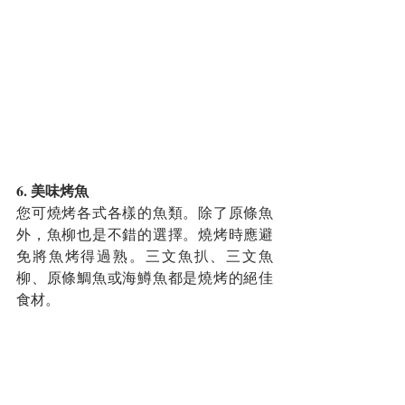
6. 美味烤魚
您可燒烤各式各樣的魚類。除了原條魚
外，魚柳也是不錯的選擇。燒烤時應避
免將魚烤得過熟。三文魚扒、三文魚
柳、原條鯛魚或海鱒魚都是燒烤的絕佳
食材。