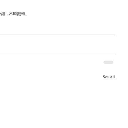
鐘，不時翻轉。  
See All