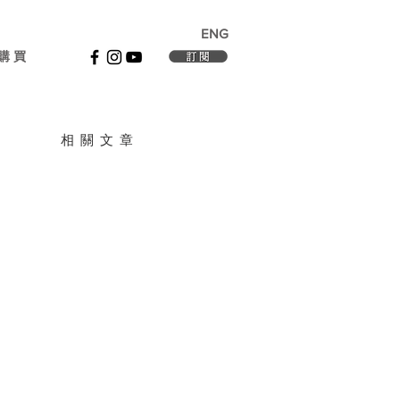
ENG
購 買
相 關 文 章