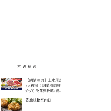
本 週 精 選
【網購凍肉】上水屠房
3人確診！網購凍肉推
介5間:免運費攻略/親民
價$69安格斯西冷牛扒
香脆植物蟹肉餅