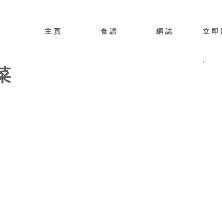
主 頁
食 譜
網 誌
立 即 
菜