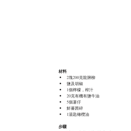
材料
2塊200克龍脷柳  
鹽及胡椒  
1個檸檬，榨汁  
20克有機有鹽牛油  
5個薯仔  
鮮蕃茜碎  
1湯匙橄欖油 
步驟