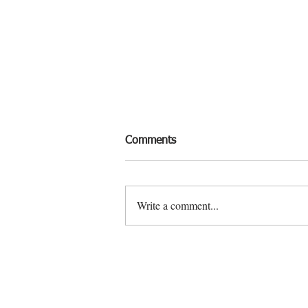
Comments
Write a comment...
尋找新「煮」意? 烹調方法多
魚類令您滋味無窮!