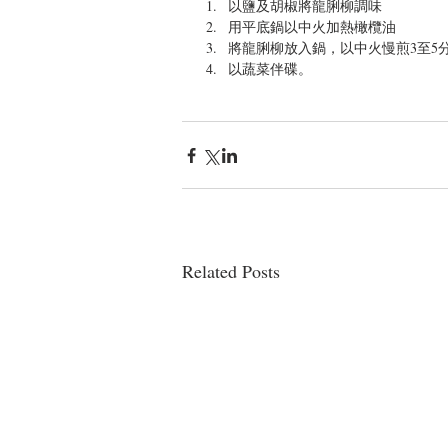
以鹽及胡椒將龍脷柳調味  
用平底鍋以中火加熱橄欖油  
將龍脷柳放入鍋，以中火慢煎3至5分
以蔬菜伴碟。
Related Posts