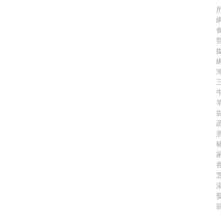
所
三
袋
意
香
嬰
節