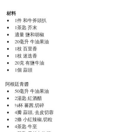
材料
​ 
1件 和牛斧頭扒  
1茶匙 芥末  
適量 鹽和胡椒  
20毫升 牛油果油  
1枝 百里香  
1枝 迷迭香  
20克 有鹽牛油  
1個 蒜頭
阿根廷青醬 
50毫升 牛油果油  
2湯匙 紅酒醋  
½杯 蕃茜,切碎  
4瓣 蒜頭, 去皮切蓉  
2條 小紅辣椒,切粒  
4茶匙 牛至  