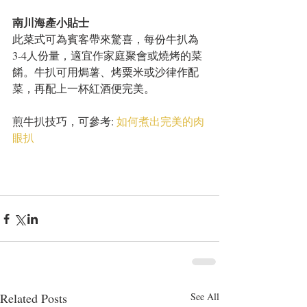
南川海產小貼士
此菜式可為賓客帶來驚喜，每份牛扒為
3-4人份量，適宜作家庭聚會或燒烤的菜
餚。牛扒可用焗薯、烤粟米或沙律作配
菜，再配上一杯紅酒便完美。
煎牛扒技巧，可參考: 
如何煮出完美的肉
眼扒
Related Posts
See All