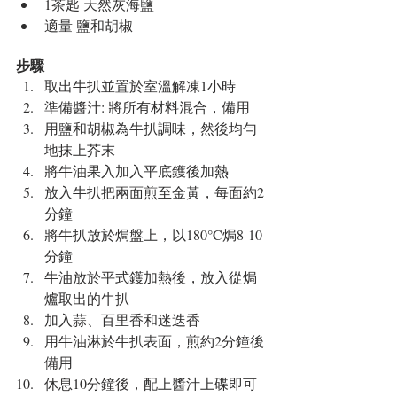
1茶匙 天然灰海鹽  
適量 鹽和胡椒 
步驟 
取出牛扒並置於室溫解凍1小時  
準備醬汁: 將所有材料混合，備用  
用鹽和胡椒為牛扒調味，然後均勻
地抹上芥末  
將牛油果入加入平底鑊後加熱  
放入牛扒把兩面煎至金黃，每面約2
分鐘  
將牛扒放於焗盤上，以180°C焗8-10
分鐘  
牛油放於平式鑊加熱後，放入從焗
爐取出的牛扒  
加入蒜、百里香和迷迭香  
用牛油淋於牛扒表面，煎約2分鐘後
備用  
休息10分鐘後，配上醬汁上碟即可 