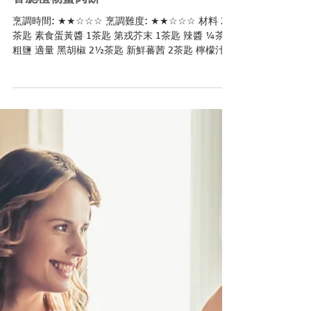
香脆植物蟹肉餅
烹調時間: ★★☆☆☆ 烹調難度: ★★☆☆☆ 材料 2
茶匙 素食蛋黃醬 1茶匙 第戎芥末 1茶匙 辣醬 ¼茶匙
粗鹽 適量 黑胡椒 2½茶匙 新鮮蕃茜 2茶匙 檸檬汁 1
湯匙 芹菜, 切丁 2½茶匙 大蔥 2½茶匙 紅辣椒, 切碎
2½茶匙 麵包糠 ½磅 Hungry...