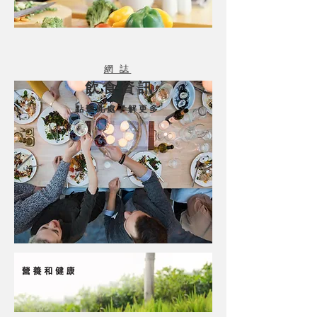
網 誌
飲 食 資 訊
點 擊 此 處 了 解 更 多