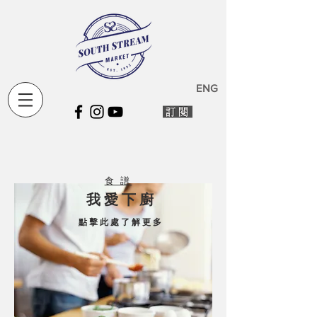
ENG
食 譜
我 愛 下 廚
點 擊 此 處 了 解 更 多