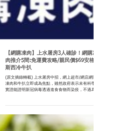
【網購凍肉】上水屠房3人確診！網購凍
肉推介5間:免運費攻略/親民價$69安格
斯西冷牛扒
(原文摘錄轉載) 上水屠房中招，網上超市/網店網購
凍肉和牛扒立即成為焦點，雖然政府表示未有科學
實證能證明新冠病毒透過進食食物而染疫，不過為
求安心，還是減少食本地豬加到街市買餸為妙。其
實坊間有不少急凍肉網店都有出售不同國家的各種
肉類，CP值亦高，不妨多買一些儲糧吧！...